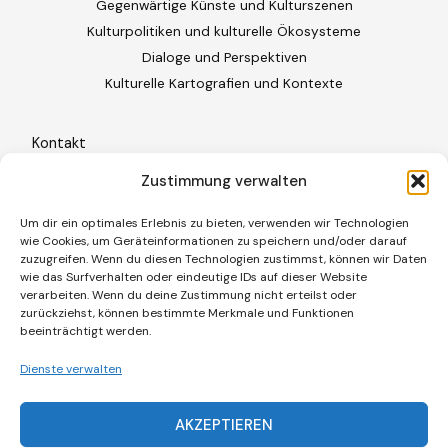
Gegenwärtige Künste und Kulturszenen
Kulturpolitiken und kulturelle Ökosysteme
Dialoge und Perspektiven
Kulturelle Kartografien und Kontexte
Kontakt
Freiburg im Breisgau · Deutschland
Zustimmung verwalten
+49 (0)761 887 86 209
Um dir ein optimales Erlebnis zu bieten, verwenden wir Technologien
wie Cookies, um Geräteinformationen zu speichern und/oder darauf
contact@cielbleukultur.com
zuzugreifen. Wenn du diesen Technologien zustimmst, können wir Daten
wie das Surfverhalten oder eindeutige IDs auf dieser Website
verarbeiten. Wenn du deine Zustimmung nicht erteilst oder
Rechtliche Informationen
zurückziehst, können bestimmte Merkmale und Funktionen
Impressum
beeinträchtigt werden.
Datenschutzerklärung
Dienste verwalten
Cookie-Richtlinie (EU)
AKZEPTIEREN