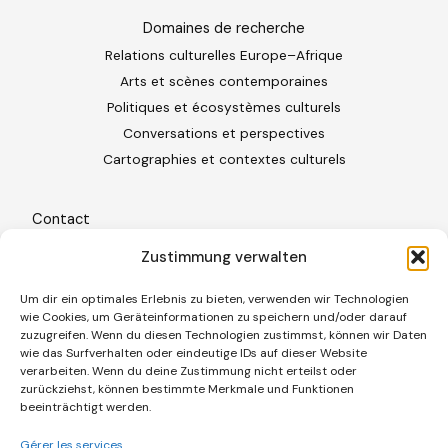
Domaines de recherche
Relations culturelles Europe–Afrique
Arts et scènes contemporaines
Politiques et écosystèmes culturels
Conversations et perspectives
Cartographies et contextes culturels
Contact
Freiburg im Breisgau · Allemagne
Zustimmung verwalten
+49 (0)761 887 86 209
Um dir ein optimales Erlebnis zu bieten, verwenden wir Technologien
wie Cookies, um Geräteinformationen zu speichern und/oder darauf
contact@cielbleukultur.com
zuzugreifen. Wenn du diesen Technologien zustimmst, können wir Daten
wie das Surfverhalten oder eindeutige IDs auf dieser Website
verarbeiten. Wenn du deine Zustimmung nicht erteilst oder
Informations juridiques
zurückziehst, können bestimmte Merkmale und Funktionen
Mentions légales
beeinträchtigt werden.
Politique de confidentialité
Gérer les services