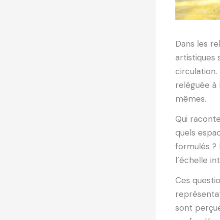
Dans les re
artistique
circulation
reléguée à l
mêmes.
Qui raconte
quels espac
formulés ? E
l’échelle in
Ces questi
représentat
sont perçue