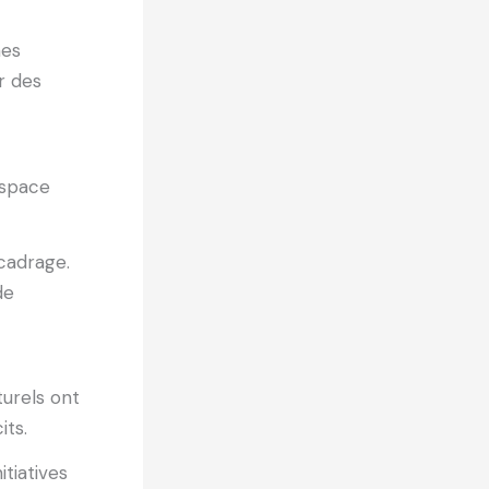
mes
r des
’espace
cadrage.
de
turels ont
its.
tiatives