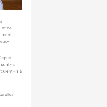
es
 et de
emment
 eux-
Depuis
 sont-ils
rculent-ils à
turelles