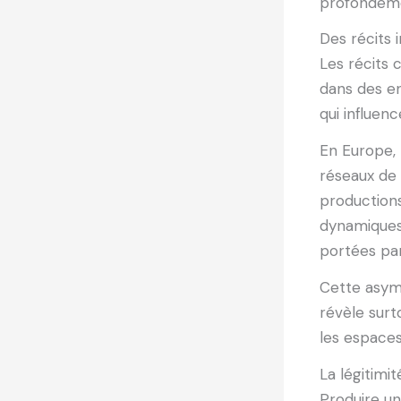
profondéme
Des récits 
Les récits 
dans des en
qui influenc
En Europe, 
réseaux de 
productions
dynamiques
portées par
Cette asymé
révèle surt
les espaces
La légitim
Produire un