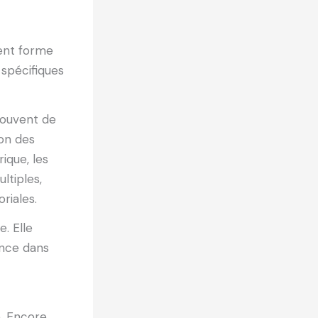
nent forme
 spécifiques
souvent de
ion des
ique, les
ltiples,
riales.
. Elle
ance dans
e. Encore