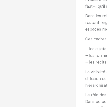
faut-il qu’
Dans les re
restent lar
espaces méd
Ces cadres 
– les sujet
– les forma
– les réci
La visibili
diffusion 
hiérarchisat
Le rôle des
Dans ce con