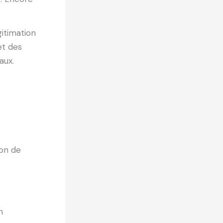
gitimation
et des
aux.
ion de
n