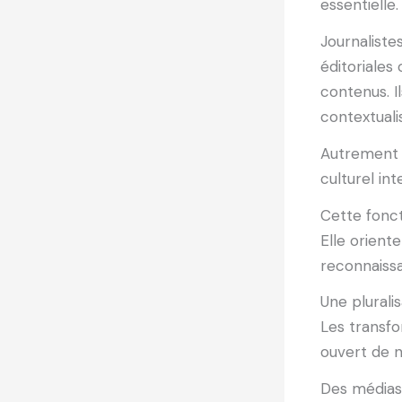
essentielle.
Journaliste
éditoriales
contenus. I
contextualis
Autrement d
culturel in
Cette fonct
Elle oriente
reconnaiss
Une plurali
Les transfo
ouvert de n
Des médias 