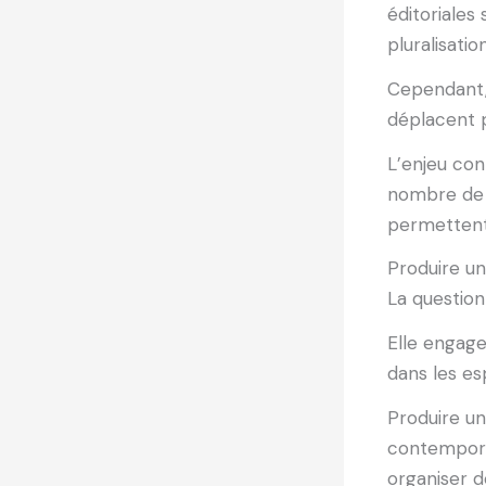
éditoriales
pluralisatio
Cependant, 
déplacent p
L’enjeu co
nombre de r
permettent 
Produire un
La question 
Elle engage
dans les es
Produire un
contemporain
organiser d