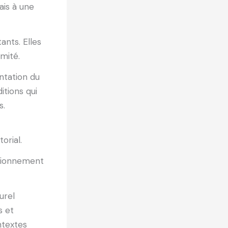
ais à une
ants. Elles
imité.
ntation du
tions qui
s.
orial.
itionnement
urel
s et
ntextes