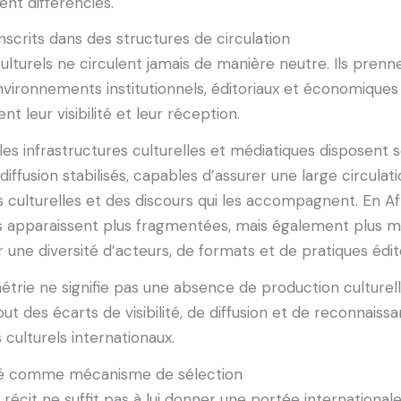
nt différenciés.
inscrits dans des structures de circulation
culturels ne circulent jamais de manière neutre. Ils pren
vironnements institutionnels, éditoriaux et économiques
ent leur visibilité et leur réception.
les infrastructures culturelles et médiatiques disposent 
diffusion stabilisés, capables d’assurer une large circulat
 culturelles et des discours qui les accompagnent. En Afr
 apparaissent plus fragmentées, mais également plus mu
 une diversité d’acteurs, de formats et de pratiques édito
trie ne signifie pas une absence de production culturelle
out des écarts de visibilité, de diffusion et de reconnaiss
 culturels internationaux.
ité comme mécanisme de sélection
 récit ne suffit pas à lui donner une portée international