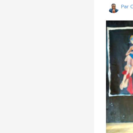
Par
C