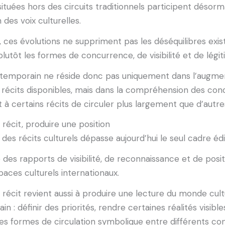
 situées hors des circuits traditionnels participent désorm
n des voix culturelles.
ces évolutions ne suppriment pas les déséquilibres exist
lutôt les formes de concurrence, de visibilité et de légit
ntemporain ne réside donc pas uniquement dans l’augme
écits disponibles, mais dans la compréhension des condi
à certains récits de circuler plus largement que d’autre
 récit, produire une position
des récits culturels dépasse aujourd’hui le seul cadre édit
 des rapports de visibilité, de reconnaissance et de pos
paces culturels internationaux.
 récit revient aussi à produire une lecture du monde cult
 : définir des priorités, rendre certaines réalités visible
es formes de circulation symbolique entre différents co