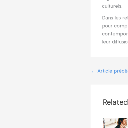
culturels.
Dans les re
pour compr
contemporai
leur diffusio
←
Article préc
Related