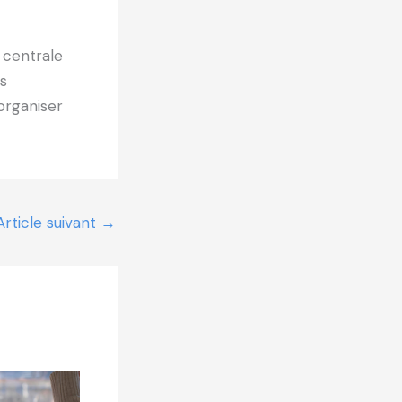
t centrale
s
organiser
Article suivant
→