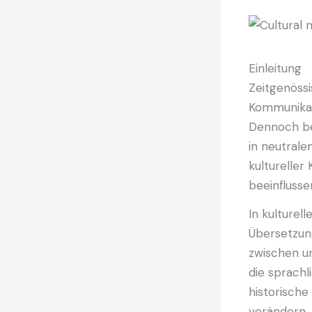
Einleitung
Zeitgenössi
Kommunikat
Dennoch be
in neutrale
kultureller
beeinflusse
In kulturel
Übersetzun
zwischen u
die sprach
historische
verändern.