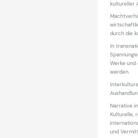
kultureller
Machtverhäl
wirtschaftl
durch die k
In transnat
Spannungen
Werke und d
werden.
Interkultur
Aushandlun
Narrative i
Kulturelle,
internatio
und Vermitt