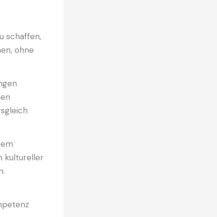
u schaffen,
nen, ohne
ungen
nen
gsgleich
esem
kultureller
n.
ompetenz