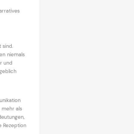
 sind.
en niemals
er und
geblich
unikation
 mehr als
deutungen,
re Rezeption