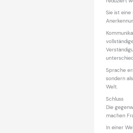
reduziert w
Sie ist eine
Anerkennung
Kommunikat
vollständi
Verständig
unterschie
Sprache ers
sondern als
Welt.
Schluss
Die gegenw
machen Fra
In einer We