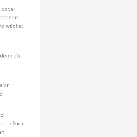
n dabei
iedenen
ko wächst,
denn als
aler
nd
nd
eeinflusst
en