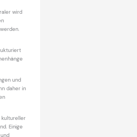
raler wird
en
 werden.
ukturiert
mmenhänge
ungen und
nn daher in
gen
kultureller
nd. Einige
 und