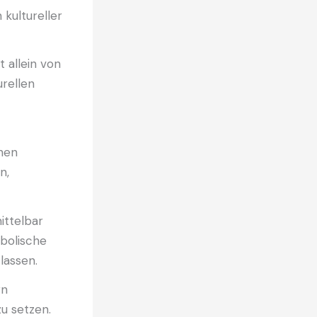
kultureller
t allein von
rellen
chen
n,
mittelbar
mbolische
lassen.
rn
zu setzen.