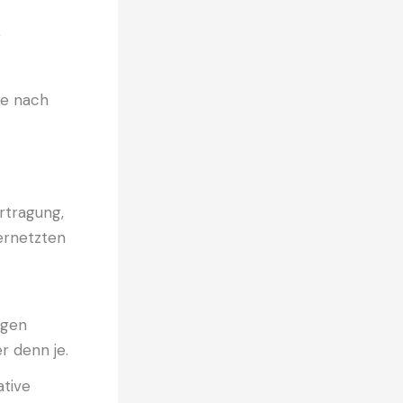
r
he nach
rtragung,
vernetzten
ngen
r denn je.
ative