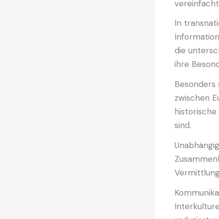
vereinfacht
In transna
Informatio
die untersc
ihre Besond
Besonders s
zwischen Eu
historische
sind.
Unabhängig
Zusammenha
Vermittlung
Kommunikati
Interkultu