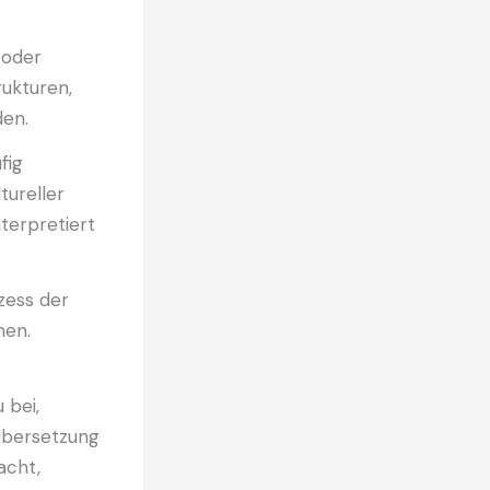
 oder
rukturen,
den.
fig
tureller
terpretiert
zess der
men.
 bei,
Übersetzung
acht,