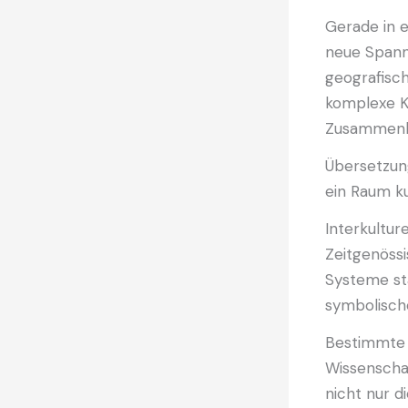
Gerade in e
neue Spann
geografisch
komplexe K
Zusammenha
Übersetzun
ein Raum ku
Interkultu
Zeitgenössi
Systeme sta
symbolische
Bestimmte 
Wissenscha
nicht nur d