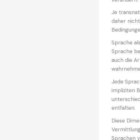
Je transnat
daher nicht
Bedingungen
Sprache als
Sprache bes
auch die A
wahrnehme
Jede Sprach
impliziten
unterschie
entfalten.
Diese Dimen
Vermittlung
Sprachen ve