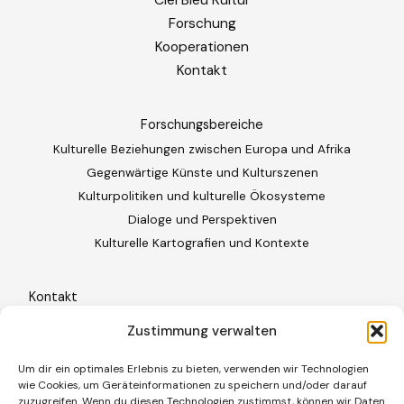
Ciel Bleu Kultur
Forschung
Kooperationen
Kontakt
Forschungsbereiche
Kulturelle Beziehungen zwischen Europa und Afrika
Gegenwärtige Künste und Kulturszenen
Kulturpolitiken und kulturelle Ökosysteme
Dialoge und Perspektiven
Kulturelle Kartografien und Kontexte
Kontakt
Freiburg im Breisgau · Deutschland
Zustimmung verwalten
+49 (0)761 887 86 209
Um dir ein optimales Erlebnis zu bieten, verwenden wir Technologien
wie Cookies, um Geräteinformationen zu speichern und/oder darauf
contact@cielbleukultur.com
zuzugreifen. Wenn du diesen Technologien zustimmst, können wir Daten